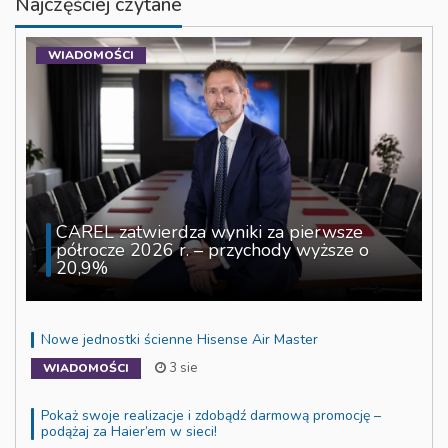
Najczęściej czytane
WIADOMOŚCI
CAREL zatwierdza wyniki za pierwsze
półrocze 2026 r. – przychody wyższe o
20,9%
Nowe jednostki ścienne Hisense Air Master
3 sie
WIADOMOŚCI
Pokaż swoje realizacje i zdobądź darmową promocję –
podążaj za Haier’em w sieci!