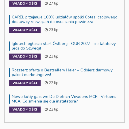
27 lip
WIADOMOŚCI
CAREL przejmuje 100% udziałów spółki Cotes, czołowego
dostawcy rozwiązań do osuszania powietrza
23 lip
WIADOMOŚCI
Iglotech ogłasza start Östberg TOUR 2027 – instalatorzy
lecą do Szwecji!
23 lip
WIADOMOŚCI
Rozszerz ofertę o Bestsellery Haier – Odbierz darmowy
pakiet marketingowy!
22 lip
WIADOMOŚCI
Nowe kotły gazowe De Dietrich Vivadens MCR i Virtuens
MCA. Co zmienia się dla instalatora?
22 lip
WIADOMOŚCI