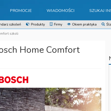
PROMOCJE
WIADOMOŚCI
SZUKAJ I
ndarz szkoleń
Produkty
Firmy
Okiem praktyka
Śla
mfort szkoli
Bosch Home Comfort