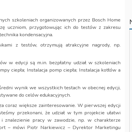
anych szkoleniach organizowanych przez Bosch Home
zę uczniom, przygotowując ich do testów z zakresu
 technika kondensacyjna.
kami z testów, otrzymują atrakcyjne nagrody, np.
w w edycji są m.in. bezpłatny udział w szkoleniach
y ciepła; Instalacja pomp ciepła; Instalacja kotłów a
 średni wynik we wszystkich testach w obecnej edycji,
stywane do celów edukacyjnych.
a coraz większe zainteresowanie. W pierwszej edycji
steśmy przekonani, że udział w tym projekcie ułatwi
 i znalezienie pracy w zawodzie, np. w charakterze
t – mówi Piotr Narkiewicz – Dyrektor Marketingu