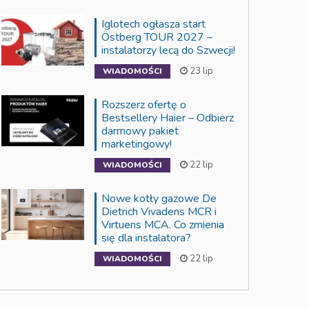
Iglotech ogłasza start
Östberg TOUR 2027 –
instalatorzy lecą do Szwecji!
23 lip
WIADOMOŚCI
Rozszerz ofertę o
Bestsellery Haier – Odbierz
darmowy pakiet
marketingowy!
22 lip
WIADOMOŚCI
Nowe kotły gazowe De
Dietrich Vivadens MCR i
Virtuens MCA. Co zmienia
się dla instalatora?
22 lip
WIADOMOŚCI