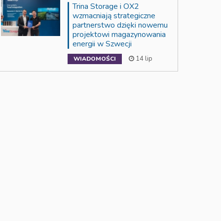
Trina Storage i OX2
wzmacniają strategiczne
partnerstwo dzięki nowemu
projektowi magazynowania
energii w Szwecji
14 lip
WIADOMOŚCI