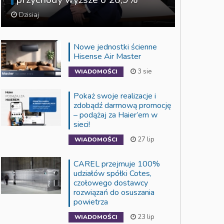
Dzisiaj
Nowe jednostki ścienne
Hisense Air Master
3 sie
WIADOMOŚCI
Pokaż swoje realizacje i
zdobądź darmową promocję
– podążaj za Haier’em w
sieci!
27 lip
WIADOMOŚCI
CAREL przejmuje 100%
udziałów spółki Cotes,
czołowego dostawcy
rozwiązań do osuszania
powietrza
23 lip
WIADOMOŚCI