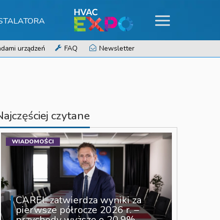
NSTALATORA
dami urządzeń
FAQ
Newsletter
Najczęściej czytane
WIADOMOŚCI
CAREL zatwierdza wyniki za
pierwsze półrocze 2026 r. –
przychody wyższe o 20,9%