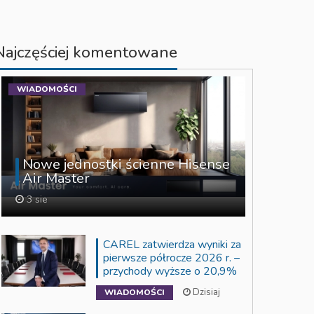
Najczęściej komentowane
WIADOMOŚCI
Nowe jednostki ścienne Hisense
Air Master
3 sie
CAREL zatwierdza wyniki za
pierwsze półrocze 2026 r. –
przychody wyższe o 20,9%
Dzisiaj
WIADOMOŚCI