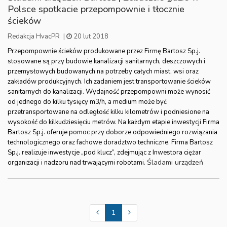
Polsce spotkacie przepompownie i tłocznie
ścieków
Redakcja HvacPR
|
20 lut 2018
Przepompownie ścieków produkowane przez Firmę Bartosz Sp.j.
stosowane są przy budowie kanalizacji sanitarnych, deszczowych i
przemysłowych budowanych na potrzeby całych miast, wsi oraz
zakładów produkcyjnych. Ich zadaniem jest transportowanie ścieków
sanitarnych do kanalizacji. Wydajność przepompowni może wynosić
od jednego do kilku tysięcy m3/h, a medium może być
przetransportowane na odległość kilku kilometrów i podniesione na
wysokość do kilkudziesięciu metrów. Na każdym etapie inwestycji Firma
Bartosz Sp.j. oferuje pomoc przy doborze odpowiedniego rozwiązania
technologicznego oraz fachowe doradztwo techniczne. Firma Bartosz
Sp.j. realizuje inwestycje „pod klucz”, zdejmując z Inwestora ciężar
Śladami urządzeń
organizacji i nadzoru nad trwającymi robotami.
1