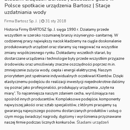
Polsce spotkacie urządzenia Bartosz | Stacje
uzdatniania wody
Firma Bartosz Sp. J.
|
31 sty 2018
Historia Firmy BARTOSZ Sp. J. sięga 1990 r. Działamy przede
wszystkim w szeroko rozumianej branży inżynieryjno-sanitarnej. W
codziennej pracy największy nacisk kładziemy na ciągle doskonalenie
produkowanych urządzeń oraz staramy się reagować na wszystkie
zmiany współczesnego rynku. Dokładamy wszelkich starań, by
dostarczane urządzenia i technologie były przede wszystkim przyjazne
środowisku oraz umożliwiały znaczne oszczędności poprzez m.in.
zmniejszenie zużycia wody, ciepła i energii elektrycznej. Naszym
priorytetem jest spełnianie indywidualnych oczekiwań Klientów. Dzięki
elastycznemu podejściu do realizacji inwestycji niejednokrotnie daliśmy
się poznać jako profesjonaliści, produkujący urządzenia „szyte na
miarę”. To najcenniejsza naszym zdaniem cecha, wyróżniająca nas
spośród innych producentów. Kompleksowe podejście, komponenty
najwyższej jakości oraz sztab specjalistów, z którymi pracujemy są
gwarancją najwyższego poziomu dostarczanych produktów i usług o
czym mogą świadczyć nagrody, dyplomy i wyróżnienia przyznawane
Śladami urządzeń
naszej firmie podczas licznych konkursów.