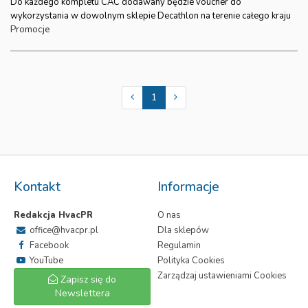
Do każdego kompletu CAC dodawany będzie voucher do
wykorzystania w dowolnym sklepie Decathlon na terenie całego kraju
Promocje
1
Kontakt
Informacje
Redakcja HvacPR
O nas
office@hvacpr.pl
Dla sklepów
Facebook
Regulamin
YouTube
Polityka Cookies
Zarządzaj ustawieniami Cookies
Zapisz się do
Newslettera