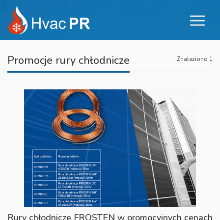
Promocje rury chłodnicze
Znaleziono 1
Rury chłodnicze FROSTEN w promocyjnych cenach