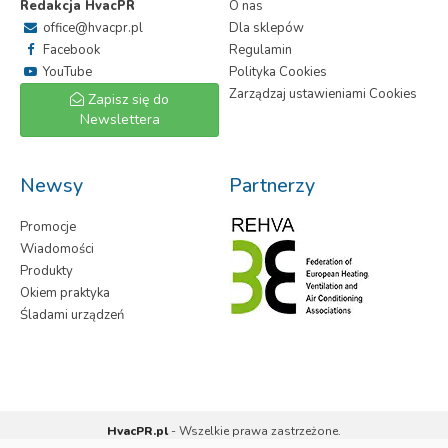
Redakcja HvacPR
O nas
office@hvacpr.pl
Dla sklepów
Facebook
Regulamin
YouTube
Polityka Cookies
Zarządzaj ustawieniami Cookies
Zapisz się do
Newslettera
Newsy
Partnerzy
Promocje
Wiadomości
Produkty
Okiem praktyka
Śladami urządzeń
HvacPR.pl
- Wszelkie prawa zastrzeżone.