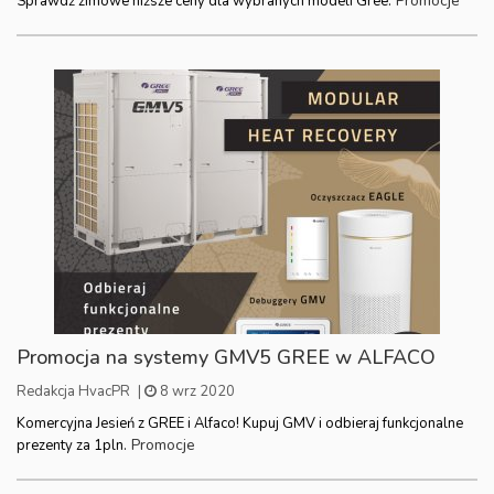
Promocje
Sprawdź zimowe niższe ceny dla wybranych modeli Gree.
Promocja na systemy GMV5 GREE w ALFACO
Redakcja HvacPR
|
8 wrz 2020
Komercyjna Jesień z GREE i Alfaco! Kupuj GMV i odbieraj funkcjonalne
Promocje
prezenty za 1pln.