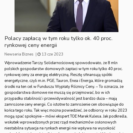
Polacy zapłacą w tym roku tylko ok. 40 proc.
rynkowej ceny energii
Newseria Biznes
|
13 cze 2023
Wprowadzenie Tarczy Solidarnościowej spowodowało, że 8 mln
polskich gospodarstw domowych zapłaci w tym roku tylko 40 proc.
rynkowej ceny za energię elektryczną. Resztę sfinansują spółki
energetyczne, czyli m.in. PGE, Tauron, Enea i Energa, które gromadzą
środki na ten cel w Funduszu Wypłaty Różnicy Ceny. – To oznacza, że
gospodarstwa domowe nie muszą się przejmować, bo w ich
przypadku stabilność i przewidywalność jest bardzo duża – mają
zamrożone ceny energii. Co istotne to zamrożenie cen obowiązuje do
końca tego roku. Tak więc można powiedzieć, że odbiorcy w roku 2023
mogą spać spokojnie – mówi ekspert TOE Marek Kulesa. Jak podkreśla,
wskutek wprowadzonych przez rząd mechanizmów osłonowych
niestabilna sytuacja na rynkach energii nie wpływa na wysokość