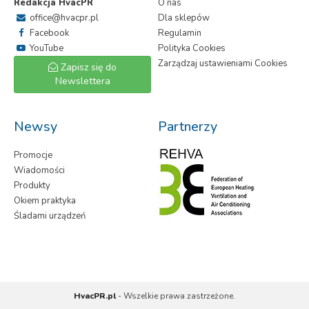
Redakcja HvacPR
O nas
office@hvacpr.pl
Dla sklepów
Facebook
Regulamin
YouTube
Polityka Cookies
Zarządzaj ustawieniami Cookies
Zapisz się do
Newslettera
Newsy
Partnerzy
Promocje
Wiadomości
Produkty
Okiem praktyka
Śladami urządzeń
HvacPR.pl
- Wszelkie prawa zastrzeżone.