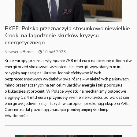
PKEE: Polska przeznaczyła stosunkowo niewielkie
środki na łagodzenie skutków kryzysu
energetycznego
Newseria Biznes
|
10 paź 2023
Kraje Europy przeznaczyły łącznie 758 mld euro na ochronę odbiorców
energii przed skokowym wzrostem cen energii, wywołanym m.in.
rosyjską napaścią na Ukrainę. Jednak efektywność tych
bezprecedensowych wydatków była różna – w niektórych państwach
mimo przeznaczanych na ten cel miliardów energia i tak podrożała
o kilkadziesiąt procent. W Polsce wydatki na mechanizmy osłonowe
sięgnęły 12,4 mld euro i przyniosły wymierne korzyści, bo wzrost cen
energii był jednym z najniższych w Europie – przekonują eksperci ARE.
Obecnie nadal pozostają znacząco poniżej unijnej średniej.
Wiadomości