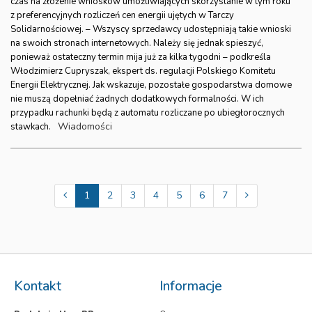
czas na złożenie wniosków umożliwiających skorzystanie w tym roku
z preferencyjnych rozliczeń cen energii ujętych w Tarczy
Solidarnościowej. – Wszyscy sprzedawcy udostępniają takie wnioski
na swoich stronach internetowych. Należy się jednak spieszyć,
ponieważ ostateczny termin mija już za kilka tygodni – podkreśla
Włodzimierz Cupryszak, ekspert ds. regulacji Polskiego Komitetu
Energii Elektrycznej. Jak wskazuje, pozostałe gospodarstwa domowe
nie muszą dopełniać żadnych dodatkowych formalności. W ich
przypadku rachunki będą z automatu rozliczane po ubiegłorocznych
Wiadomości
stawkach.
1
2
3
4
5
6
7
Kontakt
Informacje