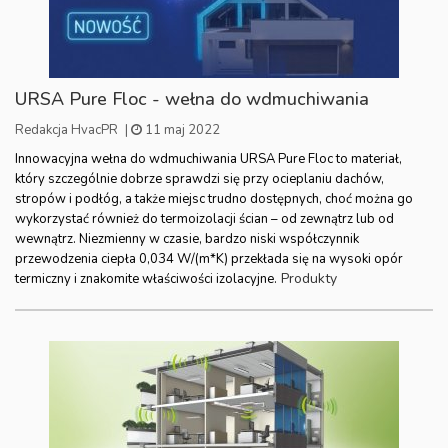
URSA Pure Floc - wełna do wdmuchiwania
Redakcja HvacPR
|
11 maj 2022
Innowacyjna wełna do wdmuchiwania URSA Pure Floc to materiał,
który szczególnie dobrze sprawdzi się przy ocieplaniu dachów,
stropów i podłóg, a także miejsc trudno dostępnych, choć można go
wykorzystać również do termoizolacji ścian – od zewnątrz lub od
wewnątrz. Niezmienny w czasie, bardzo niski współczynnik
przewodzenia ciepła 0,034 W/(m*K) przekłada się na wysoki opór
Produkty
termiczny i znakomite właściwości izolacyjne.