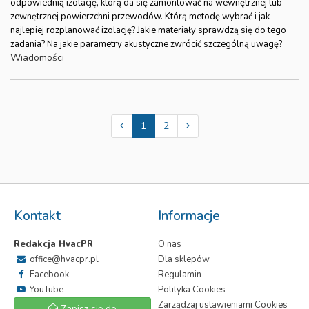
odpowiednią izolację, którą da się zamontować na wewnętrznej lub
zewnętrznej powierzchni przewodów. Którą metodę wybrać i jak
najlepiej rozplanować izolację? Jakie materiały sprawdzą się do tego
zadania? Na jakie parametry akustyczne zwrócić szczególną uwagę?
Wiadomości
1
2
Kontakt
Informacje
Redakcja HvacPR
O nas
office@hvacpr.pl
Dla sklepów
Facebook
Regulamin
YouTube
Polityka Cookies
Zarządzaj ustawieniami Cookies
Zapisz się do