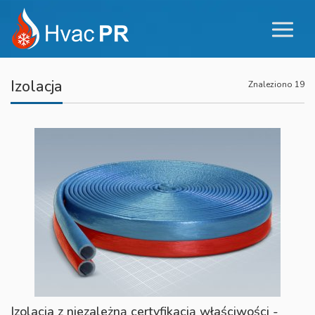
Izolacja
Znaleziono 19
Izolacja z niezależną certyfikacją właściwości -