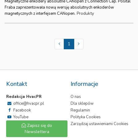
Magnetyczne enkodery absolutne CANopen z Connection Cap. Posital
Fraba zaprezentowała nową wersję absolutnych enkoderów
Produkty
magnetycznych z interfejsem CANopen.
1
Kontakt
Informacje
Redakcja HvacPR
O nas
office@hvacpr.pl
Dla sklepów
Facebook
Regulamin
YouTube
Polityka Cookies
Zarządzaj ustawieniami Cookies
Zapisz się do
Newslettera