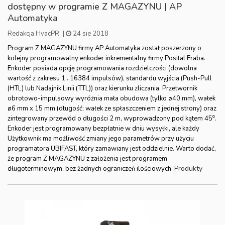
dostępny w programie Z MAGAZYNU | AP
Automatyka
Redakcja HvacPR
|
24 sie 2018
Program Z MAGAZYNU firmy AP Automatyka został poszerzony o
kolejny programowalny enkoder inkrementalny firmy Posital Fraba.
Enkoder posiada opcję programowania rozdzielczości (dowolna
wartość z zakresu 1...16384 impulsów), standardu wyjścia (Push-Pull
(HTL) lub Nadajnik Linii (TTL)) oraz kierunku zliczania. Przetwornik
obrotowo-impulsowy wyróżnia mała obudowa (tylko ø40 mm), wałek
ø6 mm x 15 mm (długość; wałek ze spłaszczeniem z jednej strony) oraz
zintegrowany przewód o długości 2 m, wyprowadzony pod kątem 45⁰.
Enkoder jest programowany bezpłatnie w dniu wysyłki, ale każdy
Użytkownik ma możliwość zmiany jego parametrów przy użyciu
programatora UBIFAST, który zamawiany jest oddzielnie. Warto dodać,
że program Z MAGAZYNU z założenia jest programem
Produkty
długoterminowym, bez żadnych ograniczeń ilościowych.