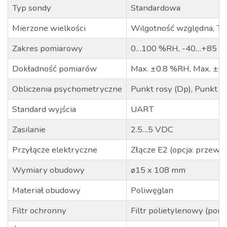
Typ sondy
Standardowa
Mierzone wielkości
Wilgotność względna, Te
Zakres pomiarowy
0…100 %RH, -40…+85 ⁰
Dokładność pomiarów
Max. ±0.8 %RH, Max. ±0.
Obliczenia psychometryczne
Punkt rosy (Dp), Punkt z
Standard wyjścia
UART
Zasilanie
2.5…5 VDC
Przyłącze elektryczne
Złącze E2 (opcja: przewó
Wymiary obudowy
ø15 x 108 mm
Materiał obudowy
Poliwęglan
Filtr ochronny
Filtr polietylenowy (por