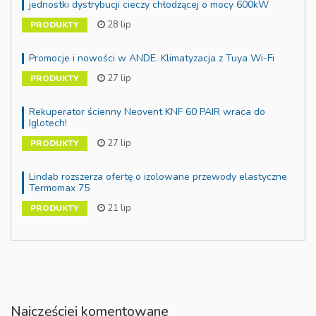
jednostki dystrybucji cieczy chłodzącej o mocy 600kW
28 lip
PRODUKTY
Promocje i nowości w ANDE. Klimatyzacja z Tuya Wi-Fi
27 lip
PRODUKTY
Rekuperator ścienny Neovent KNF 60 PAIR wraca do
Iglotech!
27 lip
PRODUKTY
Lindab rozszerza ofertę o izolowane przewody elastyczne
Termomax 75
21 lip
PRODUKTY
Najczęściej komentowane