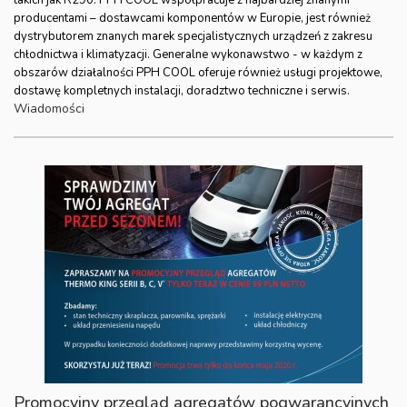
takich jak R290. PPH COOL współpracuje z najbardziej znanymi
producentami – dostawcami komponentów w Europie, jest również
dystrybutorem znanych marek specjalistycznych urządzeń z zakresu
chłodnictwa i klimatyzacji. Generalne wykonawstwo - w każdym z
obszarów działalności PPH COOL oferuje również usługi projektowe,
dostawę kompletnych instalacji, doradztwo techniczne i serwis.
Wiadomości
Promocyjny przegląd agregatów pogwarancyjnych