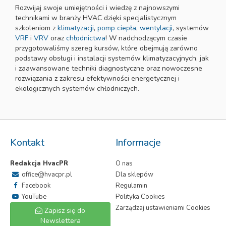
Rozwijaj swoje umiejętności i wiedzę z najnowszymi
technikami w branży HVAC dzięki specjalistycznym
szkoleniom z
klimatyzacji
,
pomp ciepła
,
wentylacji
, systemów
VRF
i
VRV
oraz
chłodnictwa
! W nadchodzącym czasie
przygotowaliśmy szereg kursów, które obejmują zarówno
podstawy obsługi i instalacji systemów klimatyzacyjnych, jak
i zaawansowane techniki diagnostyczne oraz nowoczesne
rozwiązania z zakresu efektywności energetycznej i
ekologicznych systemów chłodniczych.
Kontakt
Informacje
Redakcja HvacPR
O nas
office@hvacpr.pl
Dla sklepów
Facebook
Regulamin
YouTube
Polityka Cookies
Zarządzaj ustawieniami Cookies
Zapisz się do
Newslettera