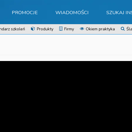
PROMOCJE
WIADOMOŚCI
SZUKAJ I
ndarz szkoleń
Produkty
Firmy
Okiem praktyka
Śla