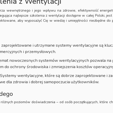
lenia z Wentylacji
rza wewnętrznego i jego wpływu na zdrowie, efektywność energety
regująca najlepsze szkolenia z wentylacji dostępne w całej Polski, j
rojektowane, aby wyposażyć Cię w wiedzę i umiejętności niezbędne do
e zaprojektowane i utrzymane systemy wentylacyjne są klu
mercyjnych i przemysłowych.
temat nowoczesnych systemów wentylacyjnych pozwala na pro
mym do ochrony środowiska i zmniejszenia kosztów operacyjn
: Systemy wentylacyjne, które są dobrze zaprojektowane i z
zowe dla zdrowia i dobrej samopoczucia użytkowników.
żdego
la różnych poziomów doświadczenia – od osób początkujących, które 