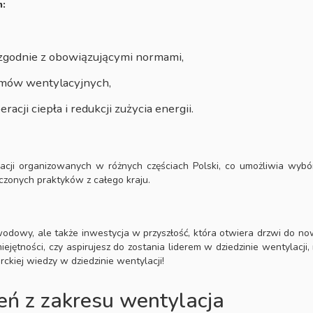
m:
godnie z obowiązującymi normami,
temów wentylacyjnych,
cji ciepła i redukcji zużycia energii.
ji organizowanych w różnych częściach Polski, co umożliwia wybór n
czonych praktyków z całego kraju.
wodowy, ale także inwestycja w przyszłość, która otwiera drzwi do now
ejętności, czy aspirujesz do zostania liderem w dziedzinie wentylacji,
erckiej wiedzy w dziedzinie wentylacji!
eń z zakresu wentylacja