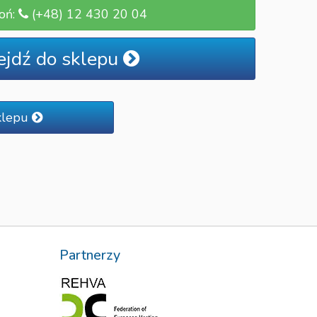
oń:
(+48) 12 430 20 04
ejdź do sklepu
klepu
Partnerzy