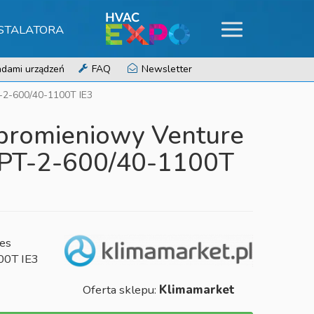
NSTALATORA
dami urządzeń
FAQ
Newsletter
T-2-600/40-1100T IE3
promieniowy Venture
MPT-2-600/40-1100T
ies
00T IE3
Oferta sklepu:
Klimamarket