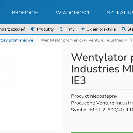
PROMOCJE
WIADOMOŚCI
SZUKAJ I
ndarz szkoleń
Produkty
Firmy
Okiem praktyka
Śla
tory promieniowe
Wentylator promieniowy Venture Industries MP
Wentylator 
Industries 
IE3
Produkt niedostępny
Producent: Venture Industr
Symbol: MPT-2-600/40-11