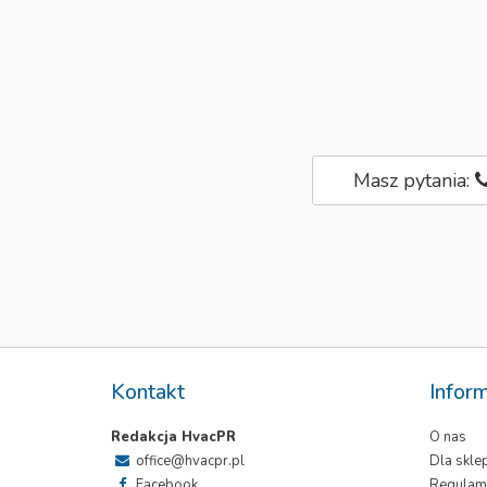
Masz pytania:
Kontakt
Infor
Redakcja HvacPR
O nas
office@hvacpr.pl
Dla skl
Facebook
Regulam