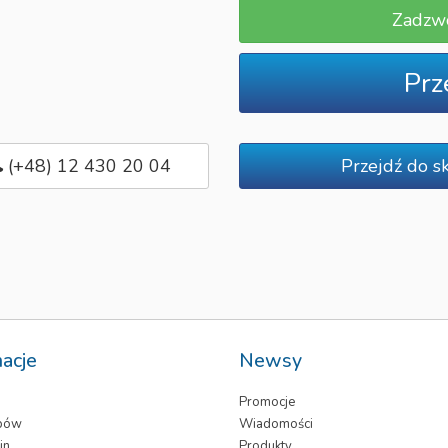
Zadzw
Prz
(+48) 12 430 20 04
Przejdź do s
macje
Newsy
Promocje
epów
Wiadomości
in
Produkty