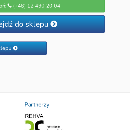
oń:
(+48) 12 430 20 04
ejdź do sklepu
klepu
Partnerzy