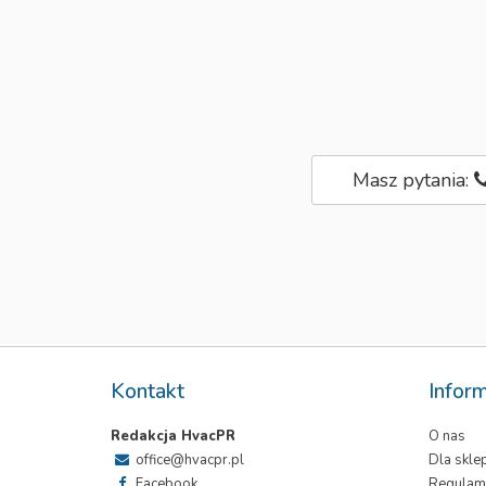
Masz pytania:
Kontakt
Infor
Redakcja HvacPR
O nas
office@hvacpr.pl
Dla skl
Facebook
Regulam