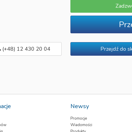
Zadzw
Prz
(+48) 12 430 20 04
Przejdź do s
macje
Newsy
Promocje
epów
Wiadomości
in
Produkty