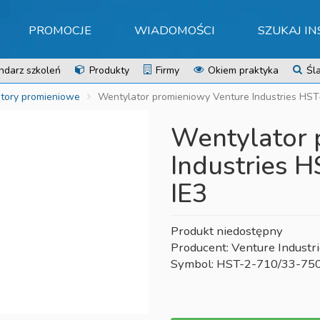
PROMOCJE
WIADOMOŚCI
SZUKAJ I
ndarz szkoleń
Produkty
Firmy
Okiem praktyka
Śla
tory promieniowe
Wentylator promieniowy Venture Industries HST
Wentylator 
Industries 
IE3
Produkt niedostępny
Producent: Venture Industr
Symbol: HST-2-710/33-750