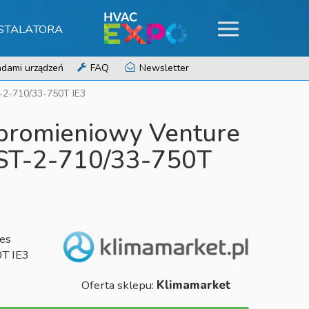
NSTALATORA
dami urządzeń
FAQ
Newsletter
-2-710/33-750T IE3
promieniowy Venture
HST-2-710/33-750T
ies
T IE3
Oferta sklepu:
Klimamarket