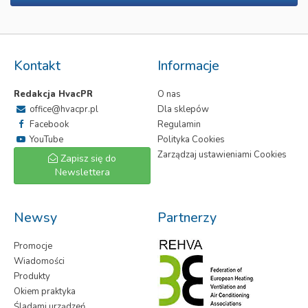
Kontakt
Informacje
Redakcja HvacPR
O nas
office@hvacpr.pl
Dla sklepów
Facebook
Regulamin
YouTube
Polityka Cookies
Zarządzaj ustawieniami Cookies
Zapisz się do
Newslettera
Newsy
Partnerzy
Promocje
Wiadomości
Produkty
Okiem praktyka
Śladami urządzeń