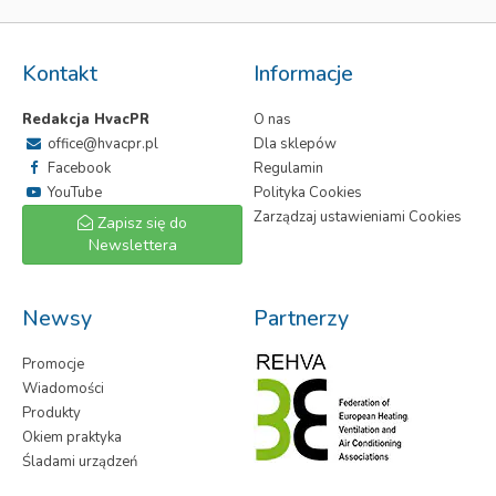
Kontakt
Informacje
Redakcja HvacPR
O nas
office@hvacpr.pl
Dla sklepów
Facebook
Regulamin
YouTube
Polityka Cookies
Zarządzaj ustawieniami Cookies
Zapisz się do
Newslettera
Newsy
Partnerzy
Promocje
Wiadomości
Produkty
Okiem praktyka
Śladami urządzeń