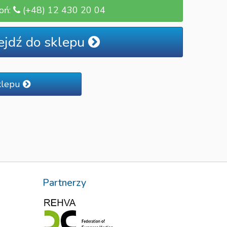
oń:
(+48) 12 430 20 04
ejdź do sklepu
klepu
Partnerzy