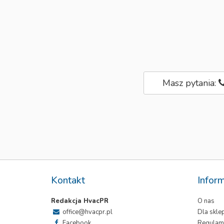
Masz pytania:
Kontakt
Infor
Redakcja HvacPR
O nas
office@hvacpr.pl
Dla skl
Facebook
Regulam