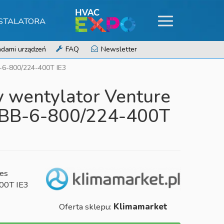
NSTALATORA
dami urządzeń
FAQ
Newsletter
B-6-800/224-400T IE3
 wentylator Venture
MBB-6-800/224-400T
ies
00T IE3
Oferta sklepu:
Klimamarket