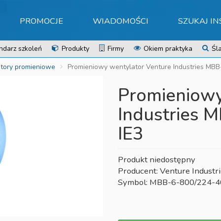
PROMOCJE
WIADOMOŚCI
SZUKAJ I
ndarz szkoleń
Produkty
Firmy
Okiem praktyka
Śla
tory promieniowe
Promieniowy wentylator Venture Industries MB
Promieniowy
Industries 
IE3
Produkt niedostępny
Producent: Venture Industr
Symbol: MBB-6-800/224-4