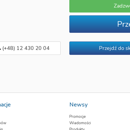
Zadzw
Prz
(+48) 12 430 20 04
Przejdź do s
macje
Newsy
Promocje
epów
Wiadomości
in
Produkty