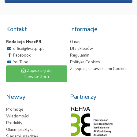
Kontakt
Informacje
Redakcja HvacPR
O nas
office@hvacpr.pl
Dla sklepów
Facebook
Regulamin
YouTube
Polityka Cookies
Zarządzaj ustawieniami Cookies
Zapisz się do
Newslettera
Newsy
Partnerzy
Promocje
Wiadomości
Produkty
Okiem praktyka
Śladami urządzeń