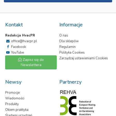
Kontakt
Informacje
Redakcja HvacPR
O nas
office@hvacpr.pl
Dla sklepów
Facebook
Regulamin
YouTube
Polityka Cookies
Zarządzaj ustawieniami Cookies
Zapisz się do
Newslettera
Newsy
Partnerzy
Promocje
Wiadomości
Produkty
Okiem praktyka
Śladami urządzeń