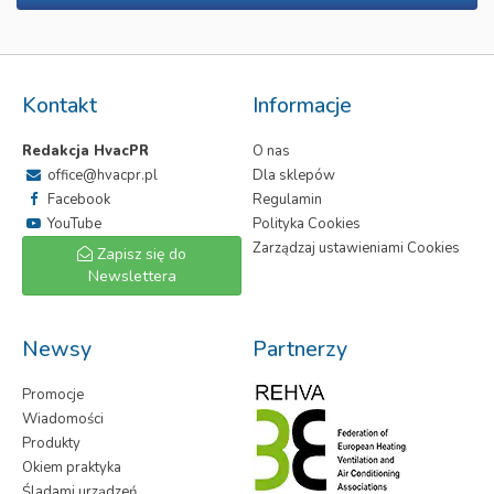
Kontakt
Informacje
Redakcja HvacPR
O nas
office@hvacpr.pl
Dla sklepów
Facebook
Regulamin
YouTube
Polityka Cookies
Zarządzaj ustawieniami Cookies
Zapisz się do
Newslettera
Newsy
Partnerzy
Promocje
Wiadomości
Produkty
Okiem praktyka
Śladami urządzeń