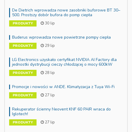
De Dietrich wprowadza nowe zasobniki buforowe BT 30–
500. Prostszy dobór bufora do pomp ciepła
30 lip
PRODUKTY
Buderus wprowadza nowe powietrzne pompy ciepła
29 lip
PRODUKTY
LG Electronics uzyskało certyfikat NVIDIA AI Factory dla
jednostki dystrybucji cieczy chłodzącej o mocy 600kW
28 lip
PRODUKTY
Promocje i nowości w ANDE. Klimatyzacja z Tuya Wi-Fi
27 lip
PRODUKTY
Rekuperator ścienny Neovent KNF 60 PAIR wraca do
Iglotech!
27 lip
PRODUKTY