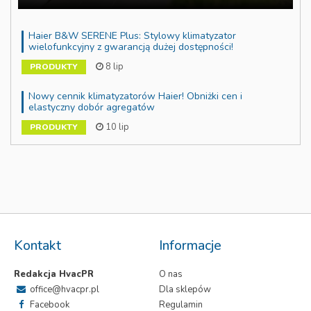
Haier B&W SERENE Plus: Stylowy klimatyzator
wielofunkcyjny z gwarancją dużej dostępności!
8 lip
PRODUKTY
Nowy cennik klimatyzatorów Haier! Obniżki cen i
elastyczny dobór agregatów
10 lip
PRODUKTY
Kontakt
Informacje
Redakcja HvacPR
O nas
office@hvacpr.pl
Dla sklepów
Facebook
Regulamin