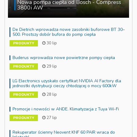
Nowa pompa ciepła od Bosch - Compress
3800i AW
De Dietrich wprowadza nowe zasobniki buforowe BT 30–
500. Prostszy dobór bufora do pomp ciepła
30 lip
PRODUKTY
Buderus wprowadza nowe powietrzne pompy ciepła
29 lip
PRODUKTY
LG Electronics uzyskało certyfikat NVIDIA AI Factory dla
jednostki dystrybucji cieczy chłodzącej o mocy 600kW
28 lip
PRODUKTY
Promocje i nowości w ANDE. Klimatyzacja z Tuya Wi-Fi
27 lip
PRODUKTY
Rekuperator ścienny Neovent KNF 60 PAIR wraca do