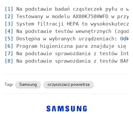
[1]
 Na podstawie badań cząsteczek pyłu o wi
[2]
 Testowany w modelu AX80K7580WFD w przyp
[3]
 System filtracji HEPA to wysokoskuteczn
[4]
 Na podstawie testów wewnętrznych (zgodn
[5]
 Dostępna w wybranych urządzeniach: 
Odku
[6]
 Program higieniczna para znajduje się w
[7]
 Na podstawie sprawozdania z testów Inte
[8]
 Na podstawie sprawozdania z testów BAF 
Tagi:
Samsung
oczyszczacz powietrza