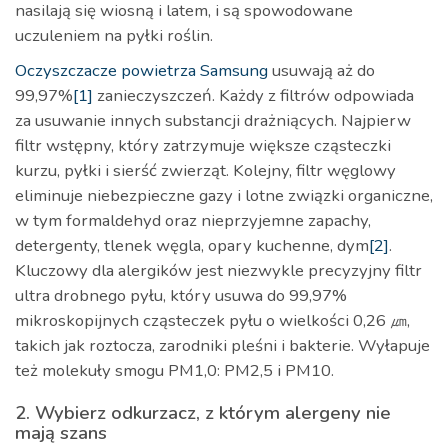
nasilają się wiosną i latem, i są spowodowane
uczuleniem na pyłki roślin.
Oczyszczacze powietrza Samsung
usuwają aż do
99,97%
[1]
zanieczyszczeń. Każdy z filtrów odpowiada
za usuwanie innych substancji drażniących. Najpierw
filtr wstępny, który zatrzymuje większe cząsteczki
kurzu, pyłki i sierść zwierząt. Kolejny, filtr węglowy
eliminuje niebezpieczne gazy i lotne związki organiczne,
w tym formaldehyd oraz nieprzyjemne zapachy,
detergenty, tlenek węgla, opary kuchenne, dym
[2]
.
Kluczowy dla alergików jest niezwykle precyzyjny filtr
ultra drobnego pyłu, który usuwa do 99,97%
mikroskopijnych cząsteczek pyłu o wielkości 0,26 ㎛,
takich jak roztocza, zarodniki pleśni i bakterie. Wyłapuje
też molekuły smogu PM1,0: PM2,5 i PM10.
2. Wybierz odkurzacz, z którym alergeny nie
mają szans