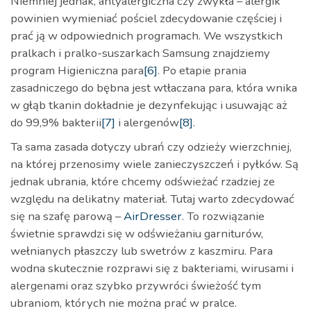
Niemniej jednak, antyalergiczna czy zwykła – alergik
powinien wymieniać pościel zdecydowanie częściej i
prać ją w odpowiednich programach. We wszystkich
pralkach i pralko-suszarkach Samsung znajdziemy
program Higieniczna para
[6]
. Po etapie prania
zasadniczego do bębna jest wtłaczana para, która wnika
w głąb tkanin dokładnie je dezynfekując i usuwając aż
do 99,9% bakterii
[7]
i alergenów
[8]
.
Ta sama zasada dotyczy ubrań czy odzieży wierzchniej,
na której przenosimy wiele zanieczyszczeń i pyłków. Są
jednak ubrania, które chcemy odświeżać rzadziej ze
względu na delikatny materiał. Tutaj warto zdecydować
się na szafę parową –
AirDresser
. To rozwiązanie
świetnie sprawdzi się w odświeżaniu garniturów,
wełnianych płaszczy lub swetrów z kaszmiru. Para
wodna skutecznie rozprawi się z bakteriami, wirusami i
alergenami oraz szybko przywróci świeżość tym
ubraniom, których nie można prać w pralce.