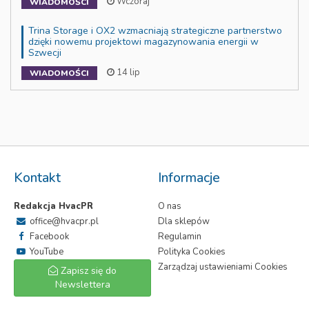
Wczoraj
WIADOMOŚCI
Trina Storage i OX2 wzmacniają strategiczne partnerstwo
dzięki nowemu projektowi magazynowania energii w
Szwecji
14 lip
WIADOMOŚCI
Kontakt
Informacje
Redakcja HvacPR
O nas
office@hvacpr.pl
Dla sklepów
Facebook
Regulamin
YouTube
Polityka Cookies
Zarządzaj ustawieniami Cookies
Zapisz się do
Newslettera