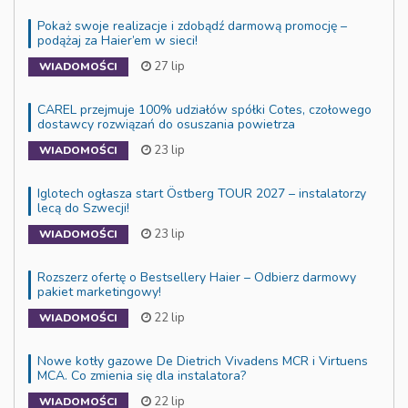
Pokaż swoje realizacje i zdobądź darmową promocję –
podążaj za Haier’em w sieci!
27 lip
WIADOMOŚCI
CAREL przejmuje 100% udziałów spółki Cotes, czołowego
dostawcy rozwiązań do osuszania powietrza
23 lip
WIADOMOŚCI
Iglotech ogłasza start Östberg TOUR 2027 – instalatorzy
lecą do Szwecji!
23 lip
WIADOMOŚCI
Rozszerz ofertę o Bestsellery Haier – Odbierz darmowy
pakiet marketingowy!
22 lip
WIADOMOŚCI
Nowe kotły gazowe De Dietrich Vivadens MCR i Virtuens
MCA. Co zmienia się dla instalatora?
22 lip
WIADOMOŚCI