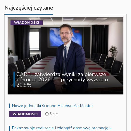
Najczęściej czytane
WIADOMOŚCI
CAREL zatwierdza wyniki za pierwsze
półrocze 2026 r. – przychody wyższe o
20,9%
Nowe jednostki ścienne Hisense Air Master
3 sie
WIADOMOŚCI
Pokaż swoje realizacje i zdobądź darmową promocję –