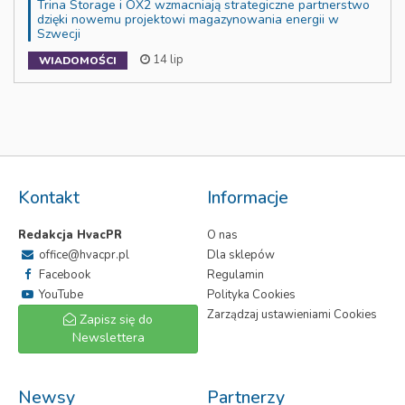
Trina Storage i OX2 wzmacniają strategiczne partnerstwo
dzięki nowemu projektowi magazynowania energii w
Szwecji
14 lip
WIADOMOŚCI
Kontakt
Informacje
Redakcja HvacPR
O nas
office@hvacpr.pl
Dla sklepów
Facebook
Regulamin
YouTube
Polityka Cookies
Zarządzaj ustawieniami Cookies
Zapisz się do
Newslettera
Newsy
Partnerzy