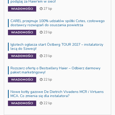
podążaj za Haier’em w sieci!
27 lip
WIADOMOŚCI
CAREL przejmuje 100% udziałów spółki Cotes, czołowego
dostawcy rozwiązań do osuszania powietrza
23 lip
WIADOMOŚCI
Iglotech ogłasza start Östberg TOUR 2027 – instalatorzy
lecą do Szwecji!
23 lip
WIADOMOŚCI
Rozszerz ofertę o Bestsellery Haier – Odbierz darmowy
pakiet marketingowy!
22 lip
WIADOMOŚCI
Nowe kotły gazowe De Dietrich Vivadens MCR i Virtuens
MCA. Co zmienia się dla instalatora?
22 lip
WIADOMOŚCI