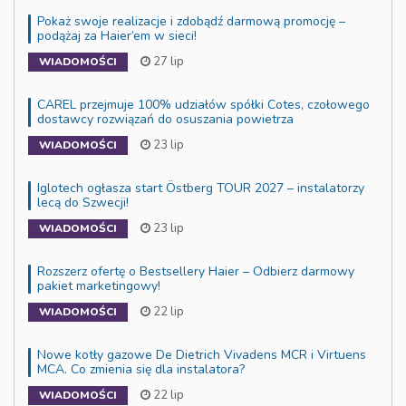
Pokaż swoje realizacje i zdobądź darmową promocję –
podążaj za Haier’em w sieci!
27 lip
WIADOMOŚCI
CAREL przejmuje 100% udziałów spółki Cotes, czołowego
dostawcy rozwiązań do osuszania powietrza
23 lip
WIADOMOŚCI
Iglotech ogłasza start Östberg TOUR 2027 – instalatorzy
lecą do Szwecji!
23 lip
WIADOMOŚCI
Rozszerz ofertę o Bestsellery Haier – Odbierz darmowy
pakiet marketingowy!
22 lip
WIADOMOŚCI
Nowe kotły gazowe De Dietrich Vivadens MCR i Virtuens
MCA. Co zmienia się dla instalatora?
22 lip
WIADOMOŚCI