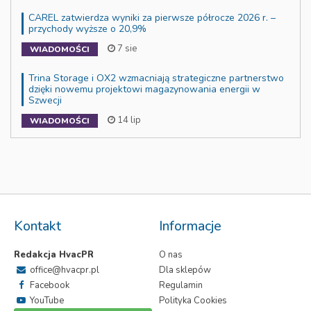
CAREL zatwierdza wyniki za pierwsze półrocze 2026 r. –
przychody wyższe o 20,9%
7 sie
WIADOMOŚCI
Trina Storage i OX2 wzmacniają strategiczne partnerstwo
dzięki nowemu projektowi magazynowania energii w
Szwecji
14 lip
WIADOMOŚCI
Kontakt
Informacje
Redakcja HvacPR
O nas
office@hvacpr.pl
Dla sklepów
Facebook
Regulamin
YouTube
Polityka Cookies