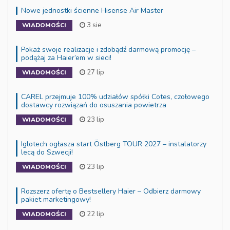
Nowe jednostki ścienne Hisense Air Master
3 sie
WIADOMOŚCI
Pokaż swoje realizacje i zdobądź darmową promocję –
podążaj za Haier’em w sieci!
27 lip
WIADOMOŚCI
CAREL przejmuje 100% udziałów spółki Cotes, czołowego
dostawcy rozwiązań do osuszania powietrza
23 lip
WIADOMOŚCI
Iglotech ogłasza start Östberg TOUR 2027 – instalatorzy
lecą do Szwecji!
23 lip
WIADOMOŚCI
Rozszerz ofertę o Bestsellery Haier – Odbierz darmowy
pakiet marketingowy!
22 lip
WIADOMOŚCI