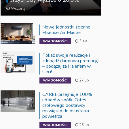
Wczoraj
Nowe jednostki ścienne
Hisense Air Master
3 sie
WIADOMOŚCI
Pokaż swoje realizacje i
zdobądź darmową promocję
– podążaj za Haier’em w
sieci!
27 lip
WIADOMOŚCI
CAREL przejmuje 100%
udziałów spółki Cotes,
czołowego dostawcy
rozwiązań do osuszania
powietrza
23 lip
WIADOMOŚCI