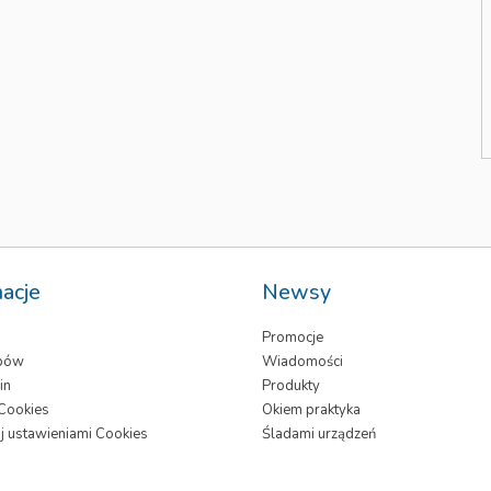
macje
Newsy
Promocje
epów
Wiadomości
in
Produkty
 Cookies
Okiem praktyka
j ustawieniami Cookies
Śladami urządzeń