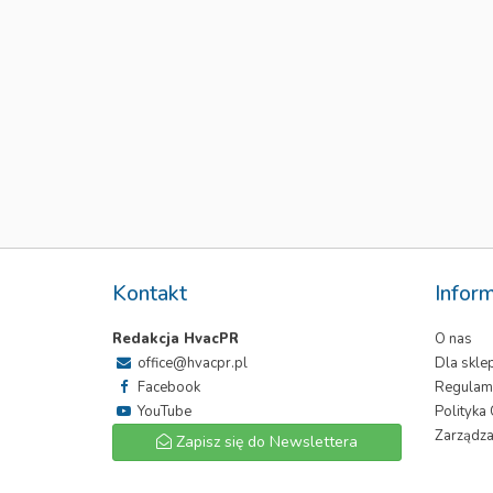
Kontakt
Infor
Redakcja HvacPR
O nas
office@hvacpr.pl
Dla skl
Facebook
Regulam
YouTube
Polityka
Zarządza
Zapisz się do Newslettera