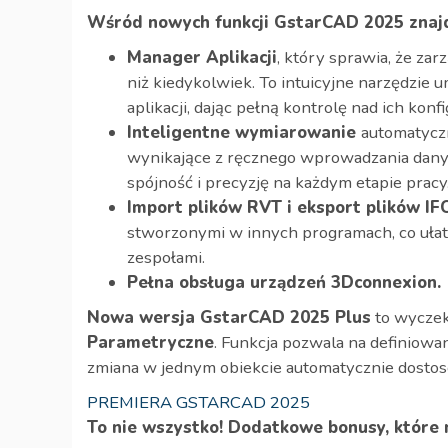
Wśród nowych funkcji GstarCAD 2025 znajd
Manager Aplikacji
, który sprawia, że zar
niż kiedykolwiek. To intuicyjne narzędzie
aplikacji, dając pełną kontrolę nad ich konfi
Inteligentne wymiarowanie
automatyczn
wynikające z ręcznego wprowadzania danyc
spójność i precyzję na każdym etapie pracy
Import plików RVT i eksport plików IF
stworzonymi w innych programach, co ułat
zespołami.
Pełna obsługa urządzeń 3Dconnexion.
Nowa wersja GstarCAD 2025 Plus
to wycze
Parametryczne
. Funkcja pozwala na definiowa
zmiana w jednym obiekcie automatycznie dostoso
PREMIERA GSTARCAD 2025
To nie wszystko! Dodatkowe bonusy, które 