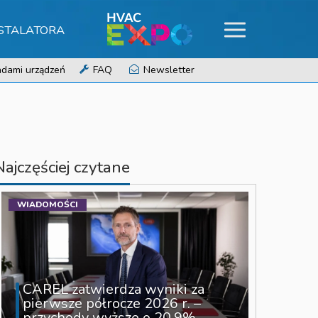
NSTALATORA
dami urządzeń
FAQ
Newsletter
Najczęściej czytane
WIADOMOŚCI
CAREL zatwierdza wyniki za
pierwsze półrocze 2026 r. –
przychody wyższe o 20,9%