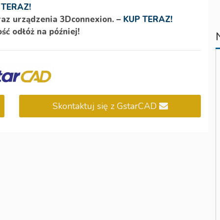
 TERAZ!
raz urządzenia 3Dconnexion. –
KUP TERAZ!
ść odłóż na później!
Skontaktuj się z GstarCAD