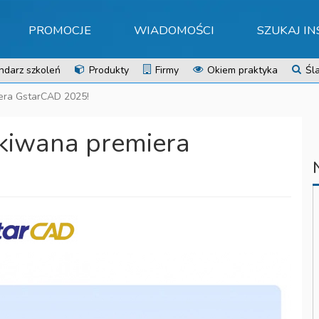
PROMOCJE
WIADOMOŚCI
SZUKAJ I
ndarz szkoleń
Produkty
Firmy
Okiem praktyka
Śla
era GstarCAD 2025!
kiwana premiera