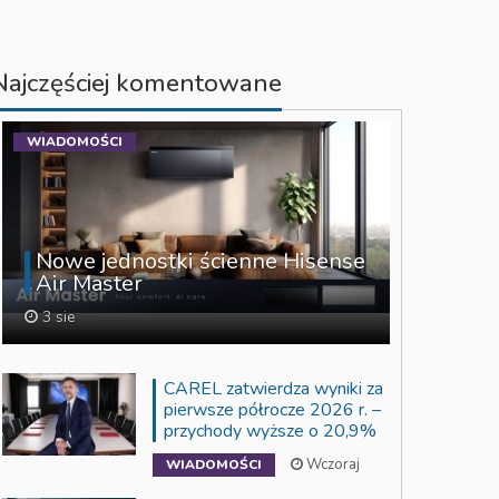
Najczęściej komentowane
WIADOMOŚCI
Nowe jednostki ścienne Hisense
Air Master
3 sie
CAREL zatwierdza wyniki za
pierwsze półrocze 2026 r. –
przychody wyższe o 20,9%
Wczoraj
WIADOMOŚCI