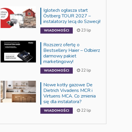
Iglotech ogłasza start
Östberg TOUR 2027 –
instalatorzy lecą do Szwecji!
23 lip
WIADOMOŚCI
Rozszerz ofertę o
Bestsellery Haier – Odbierz
darmowy pakiet
marketingowy!
22 lip
WIADOMOŚCI
Nowe kotły gazowe De
Dietrich Vivadens MCR i
Virtuens MCA. Co zmienia
się dla instalatora?
22 lip
WIADOMOŚCI