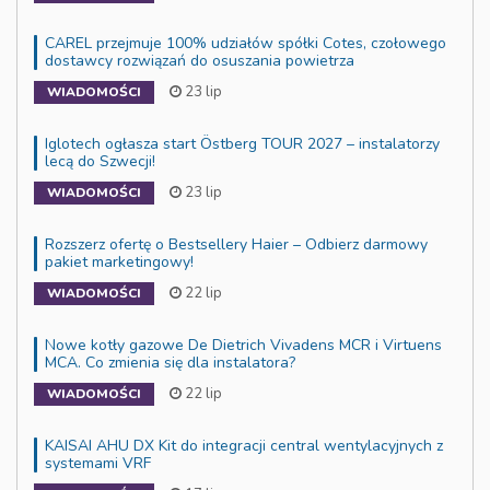
CAREL przejmuje 100% udziałów spółki Cotes, czołowego
dostawcy rozwiązań do osuszania powietrza
23 lip
WIADOMOŚCI
Iglotech ogłasza start Östberg TOUR 2027 – instalatorzy
lecą do Szwecji!
23 lip
WIADOMOŚCI
Rozszerz ofertę o Bestsellery Haier – Odbierz darmowy
pakiet marketingowy!
22 lip
WIADOMOŚCI
Nowe kotły gazowe De Dietrich Vivadens MCR i Virtuens
MCA. Co zmienia się dla instalatora?
22 lip
WIADOMOŚCI
KAISAI AHU DX Kit do integracji central wentylacyjnych z
systemami VRF