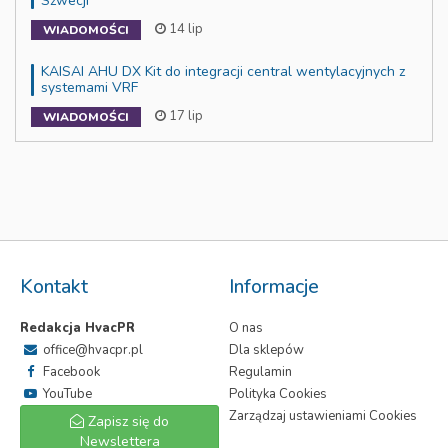
Szwecji
14 lip
WIADOMOŚCI
KAISAI AHU DX Kit do integracji central wentylacyjnych z
systemami VRF
17 lip
WIADOMOŚCI
Kontakt
Informacje
Redakcja HvacPR
O nas
office@hvacpr.pl
Dla sklepów
Facebook
Regulamin
YouTube
Polityka Cookies
Zarządzaj ustawieniami Cookies
Zapisz się do
Newslettera