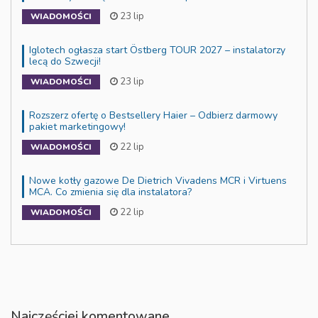
23 lip
WIADOMOŚCI
Iglotech ogłasza start Östberg TOUR 2027 – instalatorzy
lecą do Szwecji!
23 lip
WIADOMOŚCI
Rozszerz ofertę o Bestsellery Haier – Odbierz darmowy
pakiet marketingowy!
22 lip
WIADOMOŚCI
Nowe kotły gazowe De Dietrich Vivadens MCR i Virtuens
MCA. Co zmienia się dla instalatora?
22 lip
WIADOMOŚCI
Najczęściej komentowane