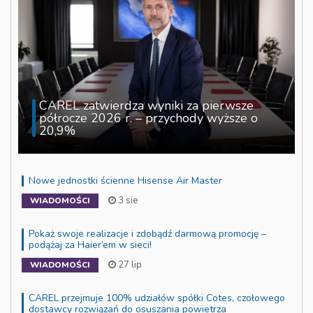
CAREL zatwierdza wyniki za pierwsze
półrocze 2026 r. – przychody wyższe o
20,9%
Nowe jednostki ścienne Hisense Air Master
3 sie
WIADOMOŚCI
Pokaż swoje realizacje i zdobądź darmową promocję –
podążaj za Haier’em w sieci!
27 lip
WIADOMOŚCI
CAREL przejmuje 100% udziałów spółki Cotes, czołowego
dostawcy rozwiązań do osuszania powietrza