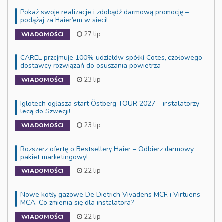
Pokaż swoje realizacje i zdobądź darmową promocję –
podążaj za Haier’em w sieci!
27 lip
WIADOMOŚCI
CAREL przejmuje 100% udziałów spółki Cotes, czołowego
dostawcy rozwiązań do osuszania powietrza
23 lip
WIADOMOŚCI
Iglotech ogłasza start Östberg TOUR 2027 – instalatorzy
lecą do Szwecji!
23 lip
WIADOMOŚCI
Rozszerz ofertę o Bestsellery Haier – Odbierz darmowy
pakiet marketingowy!
22 lip
WIADOMOŚCI
Nowe kotły gazowe De Dietrich Vivadens MCR i Virtuens
MCA. Co zmienia się dla instalatora?
22 lip
WIADOMOŚCI