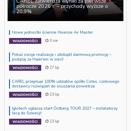
CAREL zatwierdza wyniki za pierwsze
półrocze 2026 r. – przychody wyższe o
20,9%
Nowe jednostki ścienne Hisense Air Master
3 sie
WIADOMOŚCI
Pokaż swoje realizacje i zdobądź darmową promocję –
podążaj za Haier’em w sieci!
27 lip
WIADOMOŚCI
CAREL przejmuje 100% udziałów spółki Cotes, czołowego
dostawcy rozwiązań do osuszania powietrza
23 lip
WIADOMOŚCI
Iglotech ogłasza start Östberg TOUR 2027 – instalatorzy
lecą do Szwecji!
23 lip
WIADOMOŚCI