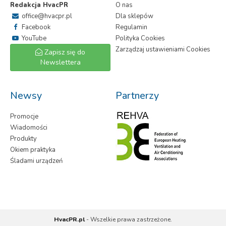
Redakcja HvacPR
O nas
office@hvacpr.pl
Dla sklepów
Facebook
Regulamin
YouTube
Polityka Cookies
Zarządzaj ustawieniami Cookies
Zapisz się do
Newslettera
Newsy
Partnerzy
Promocje
Wiadomości
Produkty
Okiem praktyka
Śladami urządzeń
HvacPR.pl
- Wszelkie prawa zastrzeżone.