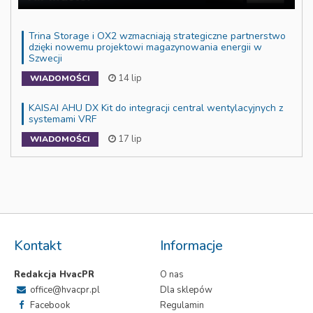
Trina Storage i OX2 wzmacniają strategiczne partnerstwo
dzięki nowemu projektowi magazynowania energii w
Szwecji
14 lip
WIADOMOŚCI
KAISAI AHU DX Kit do integracji central wentylacyjnych z
systemami VRF
17 lip
WIADOMOŚCI
Kontakt
Informacje
Redakcja HvacPR
O nas
office@hvacpr.pl
Dla sklepów
Facebook
Regulamin