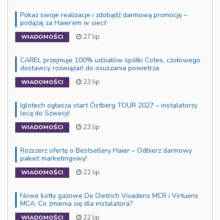
Pokaż swoje realizacje i zdobądź darmową promocję –
podążaj za Haier’em w sieci!
27 lip
WIADOMOŚCI
CAREL przejmuje 100% udziałów spółki Cotes, czołowego
dostawcy rozwiązań do osuszania powietrza
23 lip
WIADOMOŚCI
Iglotech ogłasza start Östberg TOUR 2027 – instalatorzy
lecą do Szwecji!
23 lip
WIADOMOŚCI
Rozszerz ofertę o Bestsellery Haier – Odbierz darmowy
pakiet marketingowy!
22 lip
WIADOMOŚCI
Nowe kotły gazowe De Dietrich Vivadens MCR i Virtuens
MCA. Co zmienia się dla instalatora?
22 lip
WIADOMOŚCI