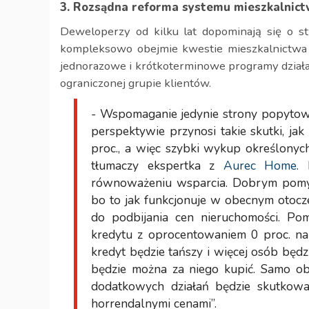
3. Rozsądna reforma systemu mieszkalnic
Deweloperzy od kilku lat dopominają się o stw
kompleksowo obejmie kwestie mieszkalnictwa 
jednorazowe i krótkoterminowe programy działa
ograniczonej grupie klientów.
- Wspomaganie jedynie strony popytow
perspektywie przynosi takie skutki, ja
proc., a więc szybki wykup określonyc
tłumaczy ekspertka z
Aurec Home
. 
równoważeniu wsparcia. Dobrym pomys
bo to jak funkcjonuje w obecnym otocz
do podbijania cen nieruchomości. Pom
kredytu z oprocentowaniem 0 proc. na
kredyt będzie tańszy i więcej osób będzi
będzie można za niego kupić. Samo ob
dodatkowych działań będzie skutkowa
horrendalnymi cenami”.