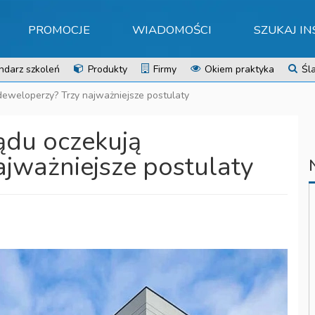
PROMOCJE
WIADOMOŚCI
SZUKAJ I
ndarz szkoleń
Produkty
Firmy
Okiem praktyka
Śla
eweloperzy? Trzy najważniejsze postulaty
ądu oczekują
jważniejsze postulaty