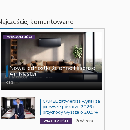
Najczęściej komentowane
WIADOMOŚCI
Nowe jednostki ścienne Hisense
Air Master
3 sie
CAREL zatwierdza wyniki za
pierwsze półrocze 2026 r. –
przychody wyższe o 20,9%
Wczoraj
WIADOMOŚCI