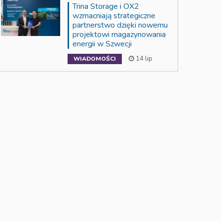
Trina Storage i OX2
wzmacniają strategiczne
partnerstwo dzięki nowemu
projektowi magazynowania
energii w Szwecji
14 lip
WIADOMOŚCI