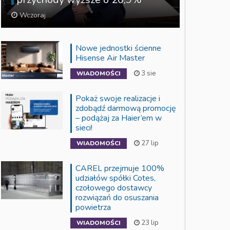
Wczoraj
Nowe jednostki ścienne
Hisense Air Master
3 sie
WIADOMOŚCI
Pokaż swoje realizacje i
zdobądź darmową promocję
– podążaj za Haier’em w
sieci!
27 lip
WIADOMOŚCI
CAREL przejmuje 100%
udziałów spółki Cotes,
czołowego dostawcy
rozwiązań do osuszania
powietrza
23 lip
WIADOMOŚCI