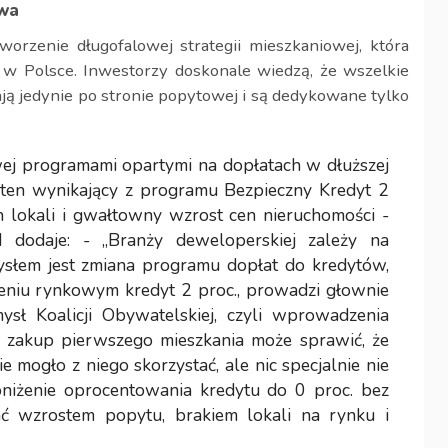
twa
orzenie długofalowej strategii mieszkaniowej, która
w Polsce. Inwestorzy doskonale wiedzą, że wszelkie
ją jedynie po stronie popytowej i są dedykowane tylko
ej programami opartymi na dopłatach w dłuższej
k ten wynikający z programu Bezpieczny Kredyt 2
h lokali i gwałtowny wzrost cen nieruchomości -
I dodaje: - „Branży deweloperskiej zależy na
łem jest zmiana programu dopłat do kredytów,
eniu rynkowym kredyt 2 proc., prowadzi głownie
ysł Koalicji Obywatelskiej, czyli wprowadzenia
 zakup pierwszego mieszkania może sprawić, że
e mogło z niego skorzystać, ale nic specjalnie nie
niżenie oprocentowania kredytu do 0 proc. bez
ć wzrostem popytu, brakiem lokali na rynku i