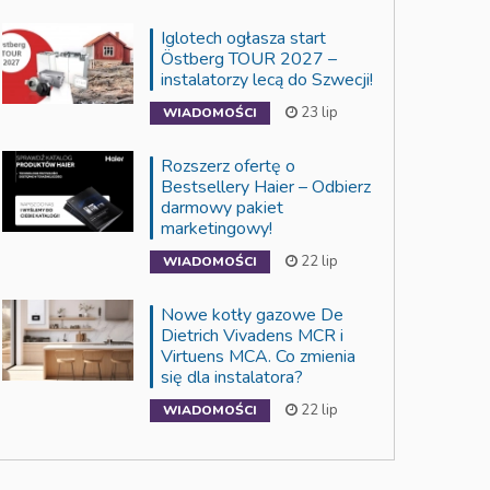
Iglotech ogłasza start
Östberg TOUR 2027 –
instalatorzy lecą do Szwecji!
23 lip
WIADOMOŚCI
Rozszerz ofertę o
Bestsellery Haier – Odbierz
darmowy pakiet
marketingowy!
22 lip
WIADOMOŚCI
Nowe kotły gazowe De
Dietrich Vivadens MCR i
Virtuens MCA. Co zmienia
się dla instalatora?
22 lip
WIADOMOŚCI