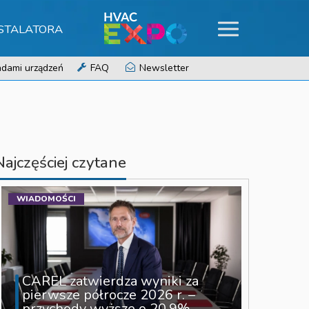
NSTALATORA
dami urządzeń
FAQ
Newsletter
Najczęściej czytane
WIADOMOŚCI
CAREL zatwierdza wyniki za
pierwsze półrocze 2026 r. –
przychody wyższe o 20,9%