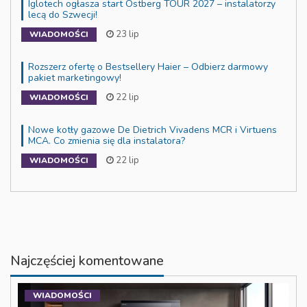
Iglotech ogłasza start Östberg TOUR 2027 – instalatorzy
lecą do Szwecji!
23 lip
WIADOMOŚCI
Rozszerz ofertę o Bestsellery Haier – Odbierz darmowy
pakiet marketingowy!
22 lip
WIADOMOŚCI
Nowe kotły gazowe De Dietrich Vivadens MCR i Virtuens
MCA. Co zmienia się dla instalatora?
22 lip
WIADOMOŚCI
Najczęściej komentowane
WIADOMOŚCI