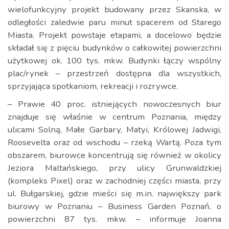
wielofunkcyjny projekt budowany przez Skanska, w
odległości zaledwie paru minut spacerem od Starego
Miasta. Projekt powstaje etapami, a docelowo będzie
składał się z pięciu budynków o całkowitej powierzchni
użytkowej ok. 100 tys. mkw. Budynki łączy wspólny
plac/rynek – przestrzeń dostępna dla wszystkich,
sprzyjająca spotkaniom, rekreacji i rozrywce.
– Prawie 40 proc. istniejących nowoczesnych biur
znajduje się właśnie w centrum Poznania, między
ulicami Solną, Małe Garbary, Matyi, Królowej Jadwigi,
Roosevelta oraz od wschodu – rzeką Wartą. Poza tym
obszarem, biurowce koncentrują się również w okolicy
Jeziora Maltańskiego, przy ulicy Grunwaldzkiej
(kompleks Pixel) oraz w zachodniej części miasta, przy
ul. Bułgarskiej, gdzie mieści się m.in. największy park
biurowy w Poznaniu – Business Garden Poznań, o
powierzchni 87 tys. mkw. – informuje Joanna