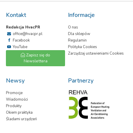
Kontakt
Informacje
Redakcja HvacPR
O nas
office@hvacpr.pl
Dla sklepów
Facebook
Regulamin
YouTube
Polityka Cookies
Zarządzaj ustawieniami Cookies
Zapisz się do
Newslettera
Newsy
Partnerzy
Promocje
Wiadomości
Produkty
Okiem praktyka
Śladami urządzeń