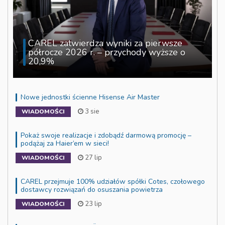
CAREL zatwierdza wyniki za pierwsze
półrocze 2026 r. – przychody wyższe o
20,9%
Nowe jednostki ścienne Hisense Air Master
3 sie
WIADOMOŚCI
Pokaż swoje realizacje i zdobądź darmową promocję –
podążaj za Haier’em w sieci!
27 lip
WIADOMOŚCI
CAREL przejmuje 100% udziałów spółki Cotes, czołowego
dostawcy rozwiązań do osuszania powietrza
23 lip
WIADOMOŚCI