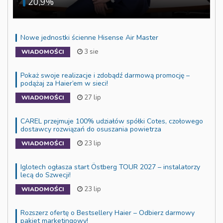
20,9%
Nowe jednostki ścienne Hisense Air Master
3 sie
WIADOMOŚCI
Pokaż swoje realizacje i zdobądź darmową promocję –
podążaj za Haier’em w sieci!
27 lip
WIADOMOŚCI
CAREL przejmuje 100% udziałów spółki Cotes, czołowego
dostawcy rozwiązań do osuszania powietrza
23 lip
WIADOMOŚCI
Iglotech ogłasza start Östberg TOUR 2027 – instalatorzy
lecą do Szwecji!
23 lip
WIADOMOŚCI
Rozszerz ofertę o Bestsellery Haier – Odbierz darmowy
pakiet marketingowy!