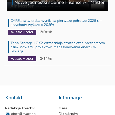
Nowe jednostki ścienne Hisense Air Master
CAREL zatwierdza wyniki za pierwsze półrocze 2026 r. –
przychody wyższe o 20,9%
Dzisiaj
WIADOMOŚCI
Trina Storage i OX2 wzmacniają strategiczne partnerstwo
dzięki nowemu projektowi magazynowania energii w
Szwecji
14 lip
WIADOMOŚCI
Kontakt
Informacje
Redakcja HvacPR
O nas
office@hvacpr.pl
Dla sklepów