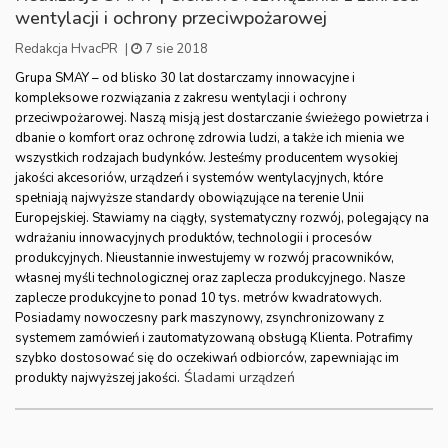
wentylacji i ochrony przeciwpożarowej
Redakcja HvacPR
|
7 sie 2018
Grupa SMAY – od blisko 30 lat dostarczamy innowacyjne i
kompleksowe rozwiązania z zakresu wentylacji i ochrony
przeciwpożarowej. Naszą misją jest dostarczanie świeżego powietrza i
dbanie o komfort oraz ochronę zdrowia ludzi, a także ich mienia we
wszystkich rodzajach budynków. Jesteśmy producentem wysokiej
jakości akcesoriów, urządzeń i systemów wentylacyjnych, które
spełniają najwyższe standardy obowiązujące na terenie Unii
Europejskiej. Stawiamy na ciągły, systematyczny rozwój, polegający na
wdrażaniu innowacyjnych produktów, technologii i procesów
produkcyjnych. Nieustannie inwestujemy w rozwój pracowników,
własnej myśli technologicznej oraz zaplecza produkcyjnego. Nasze
zaplecze produkcyjne to ponad 10 tys. metrów kwadratowych.
Posiadamy nowoczesny park maszynowy, zsynchronizowany z
systemem zamówień i zautomatyzowaną obsługą Klienta. Potrafimy
szybko dostosować się do oczekiwań odbiorców, zapewniając im
Śladami urządzeń
produkty najwyższej jakości.