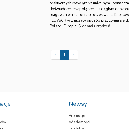
praktycznych rozwiązań z unikalnym i ponad
doświadczenie w połączeniu z ciągłym doskona
reagowaniem na rosnące oczekiwania Klientów 
FLOWAIR w znaczący sposób przyczynia się 
Śladami urządzeń
Polsce i Europie.
1
macje
Newsy
Promocje
epów
Wiadomości
in
Produkty