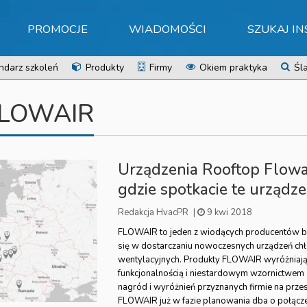
PROMOCJE
WIADOMOŚCI
SZUKAJ I
ndarz szkoleń
Produkty
Firmy
Okiem praktyka
Śla
 FLOWAIR
Urządzenia Rooftop Flowai
gdzie spotkacie te urządze
Redakcja HvacPR
|
9 kwi 2018
FLOWAIR to jeden z wiodących producentów b
się w dostarczaniu nowoczesnych urządzeń ch
wentylacyjnych. Produkty FLOWAIR wyróżniają
funkcjonalnością i niestardowym wzornictwem
nagród i wyróżnień przyznanych firmie na przest
FLOWAIR już w fazie planowania dba o połącze