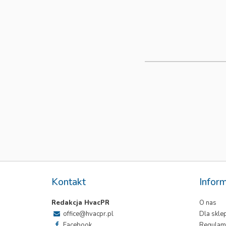
Kontakt
Infor
Redakcja HvacPR
O nas
office@hvacpr.pl
Dla skl
Facebook
Regulam