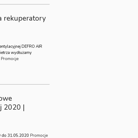
a rekuperatory
wentylacyjnej DEFRO AIR
ietrza wydłużamy
Promocje
gowe
j 2020 |
Promocje
0 do 31.05.2020