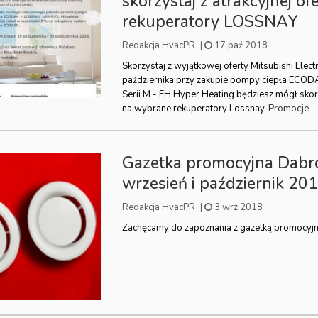
skorzystaj z atrakcyjnej of
rekuperatory LOSSNAY
Redakcja HvacPR
|
17 paź 2018
Skorzystaj z wyjątkowej oferty Mitsubishi Electr
października przy zakupie pompy ciepła ECOD
Serii M - FH Hyper Heating będziesz mógł skorz
Promocje
na wybrane rekuperatory Lossnay.
Gazetka promocyjna Dabr
wrzesień i październik 20
Redakcja HvacPR
|
3 wrz 2018
Zachęcamy do zapoznania z gazetką promocyj