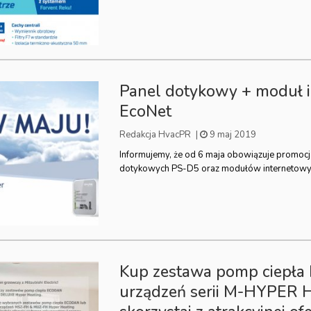
Panel dotykowy + moduł 
EcoNet
Redakcja HvacPR
|
9 maj 2019
Informujemy, że od 6 maja obowiązuje promocj
dotykowych PS-D5 oraz modułów internetowy
Kup zestawa pomp ciepł
urządzeń serii M-HYPER 