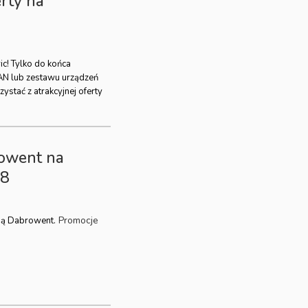
erty na
ic! Tylko do końca
AN lub zestawu urządzeń
ystać z atrakcyjnej oferty
owent na
18
Promocje
ną Dabrowent.