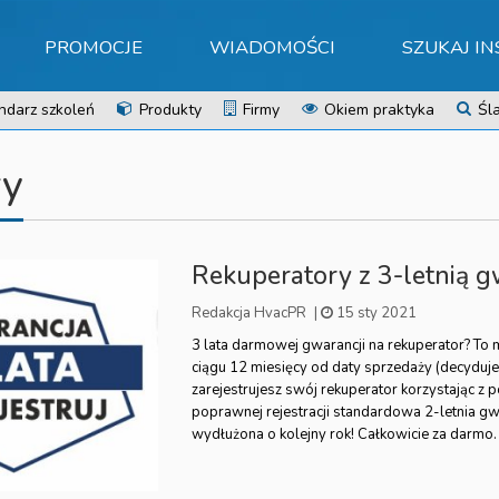
PROMOCJE
WIADOMOŚCI
SZUKAJ I
ndarz szkoleń
Produkty
Firmy
Okiem praktyka
Śla
ry
Rekuperatory z 3-letnią g
Redakcja HvacPR
|
15 sty 2021
3 lata darmowej gwarancji na rekuperator? To 
ciągu 12 miesięcy od daty sprzedaży (decyduje 
zarejestrujesz swój rekuperator korzystając z 
poprawnej rejestracji standardowa 2-letnia gw
wydłużona o kolejny rok! Całkowicie za darmo.