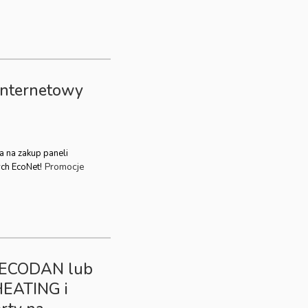
internetowy
a na zakup paneli
Promocje
ch EcoNet!
a ECODAN lub
HEATING i