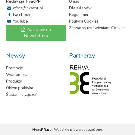
Redakcja HvacPR
O nas
office@hvacpr.pl
Dla sklepów
Facebook
Regulamin
YouTube
Polityka Cookies
Zarządzaj ustawieniami Cookies
Zapisz się do
Newslettera
Newsy
Partnerzy
Promocje
Wiadomości
Produkty
Okiem praktyka
Śladami urządzeń
HvacPR.pl
- Wszelkie prawa zastrzeżone.