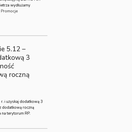
ietrza wydłużamy
Promocje
ie 5.12 –
odatkową 3
lność
wą roczną
 r. i uzyskaj dodatkową 3
az dodatkową roczną
 na terytorum RP.