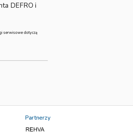
nta DEFRO i
gi serwisowe dotyczą
Partnerzy