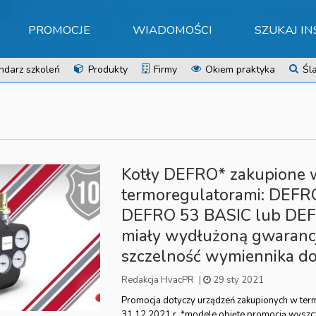
PROMOCJE
WIADOMOŚCI
SZUKAJ I
ndarz szkoleń
Produkty
Firmy
Okiem praktyka
Śla
Kotły DEFRO* zakupione 
termoregulatorami: DEFR
DEFRO 53 BASIC lub DE
miały wydłużoną gwaranc
szczelność wymiennika do
Redakcja HvacPR
|
29 sty 2021
Promocja dotyczy urządzeń zakupionych w term
31.12.2021 r. *modele objęte promocją wyszc