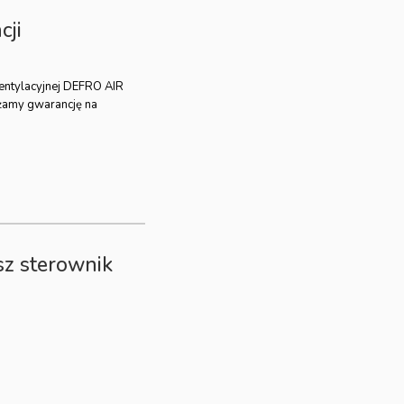
cji
wentylacyjnej DEFRO AIR
żamy gwarancję na
sz sterownik