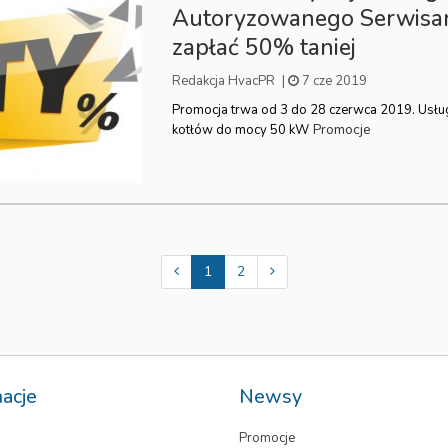
Autoryzowanego Serwisa
zapłać 50% taniej
Redakcja HvacPR
|
7 cze 2019
Promocja trwa od 3 do 28 czerwca 2019. Usłu
Promocje
kotłów do mocy 50 kW
1
2
macje
Newsy
Promocje