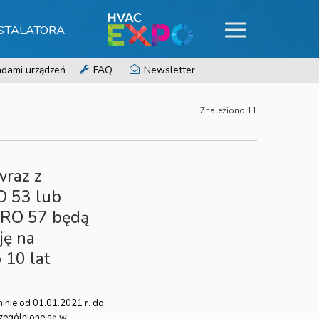
NSTALATORA
dami urządzeń
FAQ
Newsletter
Znaleziono 11
wraz z
O 53 lub
FRO 57 będą
ję na
 10 lat
inie od 01.01.2021 r. do
zególnione są w