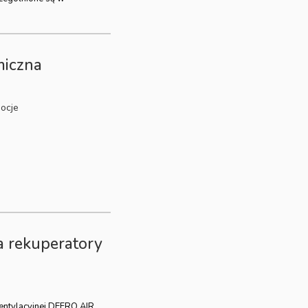
miczna
ocje
a rekuperatory
wentylacyjnej DEFRO AIR