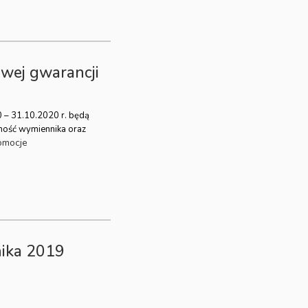
owej gwarancji
0 – 31.10.2020 r. będą
lność wymiennika oraz
omocje
ika 2019