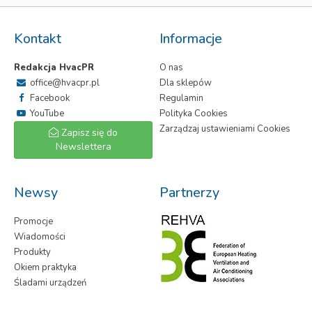
Kontakt
Informacje
Redakcja HvacPR
O nas
office@hvacpr.pl
Dla sklepów
Facebook
Regulamin
YouTube
Polityka Cookies
Zarządzaj ustawieniami Cookies
Zapisz się do
Newslettera
Newsy
Partnerzy
Promocje
Wiadomości
Produkty
Okiem praktyka
Śladami urządzeń