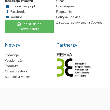
Redakcja HvacPR
O nas
office@hvacpr.pl
Dla sklepów
Facebook
Regulamin
YouTube
Polityka Cookies
Zarządzaj ustawieniami Cookies
Zapisz się do
Newslettera
Newsy
Partnerzy
Promocje
Wiadomości
Produkty
Okiem praktyka
Śladami urządzeń
HvacPR.pl
- Wszelkie prawa zastrzeżone.