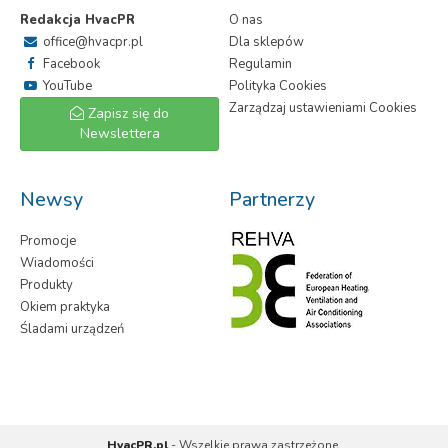
Redakcja HvacPR
O nas
office@hvacpr.pl
Dla sklepów
Facebook
Regulamin
YouTube
Polityka Cookies
Zarządzaj ustawieniami Cookies
Zapisz się do
Newslettera
Newsy
Partnerzy
Promocje
Wiadomości
Produkty
Okiem praktyka
Śladami urządzeń
HvacPR.pl
- Wszelkie prawa zastrzeżone.