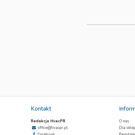
Kontakt
Infor
Redakcja HvacPR
O nas
office@hvacpr.pl
Dla skl
Facebook
Regulam