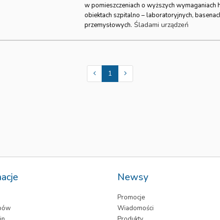
w pomieszczeniach o wyższych wymaganiach hig
obiektach szpitalno – laboratoryjnych, basenac
Śladami urządzeń
przemysłowych.
1
macje
Newsy
Promocje
epów
Wiadomości
in
Produkty