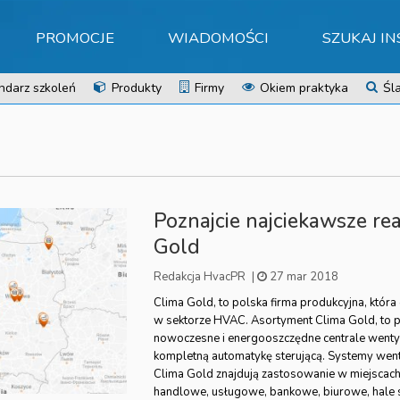
PROMOCJE
WIADOMOŚCI
SZUKAJ I
ndarz szkoleń
Produkty
Firmy
Okiem praktyka
Śla
Poznajcie najciekawsze rea
Gold
Redakcja HvacPR
|
27 mar 2018
Clima Gold, to polska firma produkcyjna, która 
w sektorze HVAC. Asortyment Clima Gold, to 
nowoczesne i energooszczędne centrale went
kompletną automatykę sterującą. Systemy wenty
Clima Gold znajdują zastosowanie w miejscach t
handlowe, usługowe, bankowe, biurowe, hale s