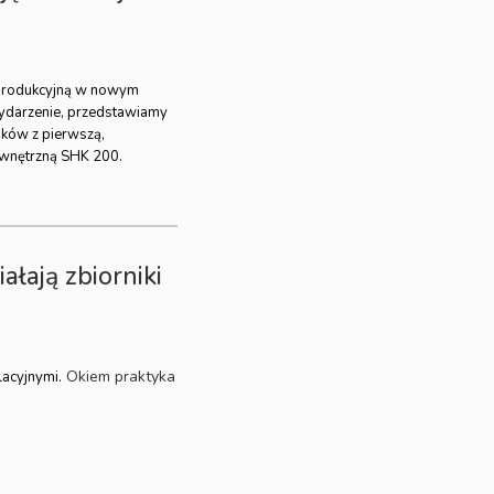
ę produkcyjną w nowym
wydarzenie, przedstawiamy
ków z pierwszą,
wnętrzną SHK 200.
ałają zbiorniki
Okiem praktyka
lacyjnymi.