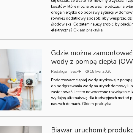
się okazać, że wcale nie mówimy o zyskach rzęd
kosztów, które można poważnie odczuć na własne
droga nie tylko do poprawy sytuacji w domow
również dodatkowy sposób, aby wesprzeć dzia
środowiska. Co zatem należy zrobić, by płacić 
Okiem praktyka
elektryczną?
Gdzie można zamontować
wody z pompą ciepła (OW
Redakcja HvacPR
|
15 kwi 2020
Podgrzewacz ciepłej wody użytkowej z pompą c
do podgrzewania wody na użytek domowy lu
zastosowań. Jest to nowoczesne rozwiązanie, 
wydajną alternatywę dla tradycyjnych metod
Okiem praktyka
naszych domach.
Biawar uruchomił produkc