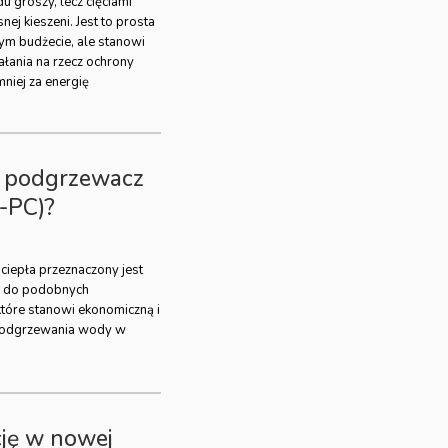
u groszy, lecz cięciami
j kieszeni. Jest to prosta
ym budżecie, ale stanowi
łania na rzecz ochrony
mniej za energię
 podgrzewacz
-PC)?
iepła przeznaczony jest
b do podobnych
które stanowi ekonomiczną i
 podgrzewania wody w
ję w nowej