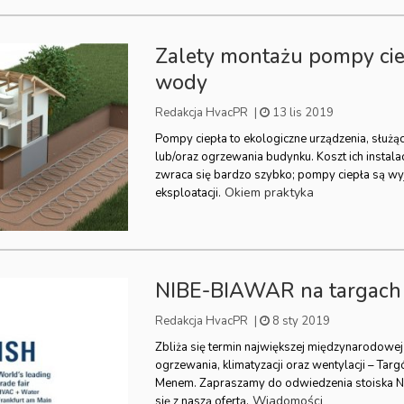
Zalety montażu pompy ciep
wody
Redakcja HvacPR
|
13 lis 2019
Pompy ciepła to ekologiczne urządzenia, słu
lub/oraz ogrzewania budynku. Koszt ich instalac
zwraca się bardzo szybko; pompy ciepła są wy
Okiem praktyka
eksploatacji.
NIBE-BIAWAR na targach
Redakcja HvacPR
|
8 sty 2019
Zbliża się termin największej międzynarodowe
ogrzewania, klimatyzacji oraz wentylacji – Tar
Menem. Zapraszamy do odwiedzenia stoiska 
Wiadomości
się z naszą ofertą.