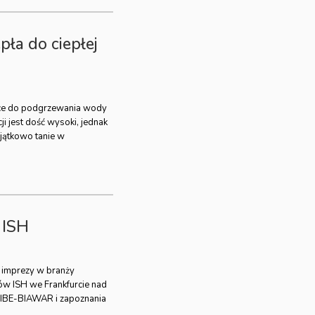
ła do ciepłej
żące do podgrzewania wody
ji jest dość wysoki, jednak
jątkowo tanie w
 ISH
j imprezy w branży
gów ISH we Frankfurcie nad
NIBE-BIAWAR i zapoznania