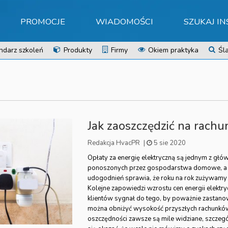
PROMOCJE
WIADOMOŚCI
SZUKAJ I
ndarz szkoleń
Produkty
Firmy
Okiem praktyka
Śla
Jak zaoszczędzić na rachu
Redakcja HvacPR
|
5 sie 2020
Opłaty za energię elektryczną są jednym z g
ponoszonych przez gospodarstwa domowe, a 
udogodnień sprawia, że roku na rok zużywamy 
Kolejne zapowiedzi wzrostu cen energii elektry
klientów sygnał do tego, by poważnie zastanowi
można obniżyć wysokość przyszłych rachunkó
oszczędności zawsze są mile widziane, szczegó