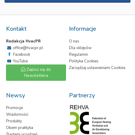
Kontakt
Informacje
Redakcja HvacPR
O nas
office@hvacpr.pl
Dla sklepów
Facebook
Regulamin
YouTube
Polityka Cookies
Zarządzaj ustawieniami Cookies
Zapisz się do
Newslettera
Newsy
Partnerzy
Promocje
Wiadomości
Produkty
Okiem praktyka
Śladami urządzeń