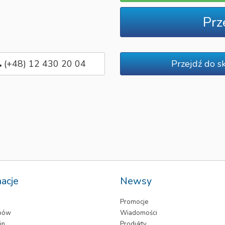
Prz
(+48) 12 430 20 04
Przejdź do s
macje
Newsy
Promocje
epów
Wiadomości
in
Produkty