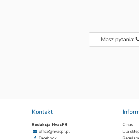
Masz pytania:
Kontakt
Infor
Redakcja HvacPR
O nas
office@hvacpr.pl
Dla skl
Facebook
Regulam