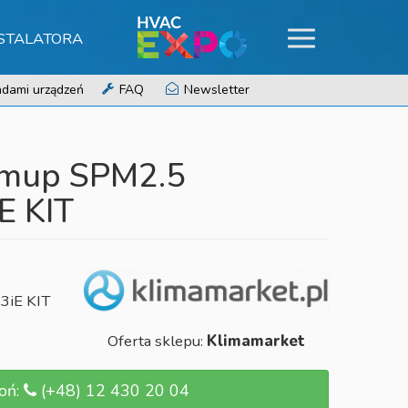
NSTALATORA
dami urządzeń
FAQ
Newsletter
mup SPM2.5
E KIT
3iE KIT
Oferta sklepu:
Klimamarket
oń:
(+48) 12 430 20 04