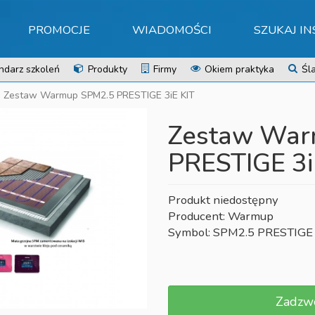
PROMOCJE
WIADOMOŚCI
SZUKAJ I
ndarz szkoleń
Produkty
Firmy
Okiem praktyka
Śla
Zestaw Warmup SPM2.5 PRESTIGE 3iE KIT
Zestaw War
PRESTIGE 3i
Produkt niedostępny
Producent: Warmup
Symbol: SPM2.5 PRESTIGE 
Zadzw